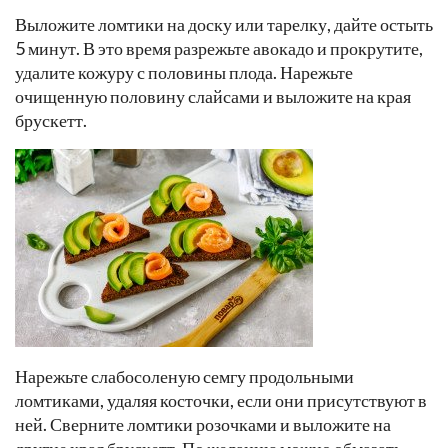
Выложите ломтики на доску или тарелку, дайте остыть
5 минут. В это время разрежьте авокадо и прокрутите,
удалите кожуру с половины плода. Нарежьте
очищенную половину слайсами и выложите на края
брускетт.
Нарежьте слабосоленую семгу продольными
ломтиками, удаляя косточки, если они присутствуют в
ней. Сверните ломтики розочками и выложите на
другие края брускетт. По желанию можно обмазать