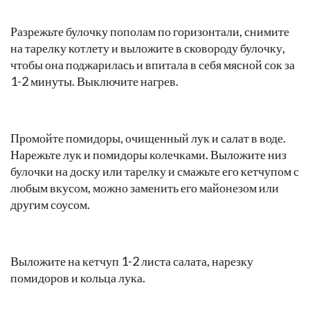
Обжарьте примерно 3-4 минуты на умеренном нагреве
до румяности и переверните ее на другую сторону.
Накройте емкость крышкой и обжарьте котлету еще 4-
5 минут, чтобы она пропарилась и внутри.
Разрежьте булочку пополам по горизонтали, снимите
на тарелку котлету и выложите в сковороду булочку,
чтобы она поджарилась и впитала в себя мясной сок за
1-2 минуты. Выключите нагрев.
Промойте помидоры, очищенный лук и салат в воде.
Нарежьте лук и помидоры колечками. Выложите низ
булочки на доску или тарелку и смажьте его кетчупом с
любым вкусом, можно заменить его майонезом или