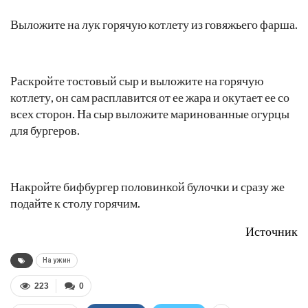
другим соусом.
Выложите на кетчуп 1-2 листа салата, нарезку
помидоров и кольца лука.
Выложите на лук горячую котлету из говяжьего фарша.
Раскройте тостовый сыр и выложите на горячую
котлету, он сам расплавится от ее жара и окутает ее со
всех сторон. На сыр выложите маринованные огурцы
для бургеров.
Накройте бифбургер половинкой булочки и сразу же