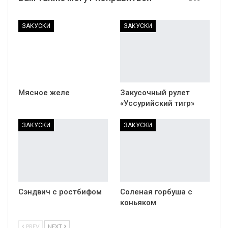
Павлова, вкуснейший
Жареные яблоки по-
десерт Павлова,
французски
пошаговый рецепт с
фото
Вам также могут понравиться
Все
ЗАКУСКИ
ЗАКУСКИ
Мясное желе
Закусочный рулет
«Уссурийский тигр»
ЗАКУСКИ
ЗАКУСКИ