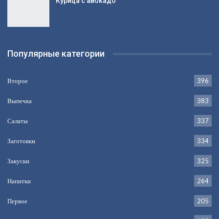
Куриная печень с медом и луком
Карась, тушенный с яблоками
Курица с авокадо
Популярные категории
Второе
396
Выпечка
383
Салаты
337