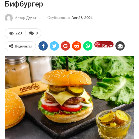
Бифбургер
Опубликовано
Авг 28, 2021
Автор
Дарья
223
0
Save
Поделится