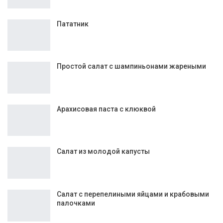
Кырнэцеи
Кукурузная каша с черносливом
Пататник
Простой салат с шампиньонами жареными
Арахисовая паста с клюквой