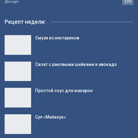
Заготовки
334
Закуски
325
Напитки
264
Первое
205
Дессерт
199
Рецепт недели:
Смузи из нектаринов
Салат с раковыми шейками и авокадо