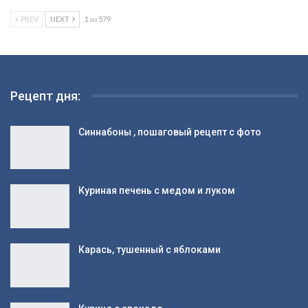
Салат из молодой капусты
Салат с перепелиными яйцами и крабовыми
палочками
PREV
NEXT
1 из 579
Рецепт дня:
Синнабоны , пошаговый рецепт с фото