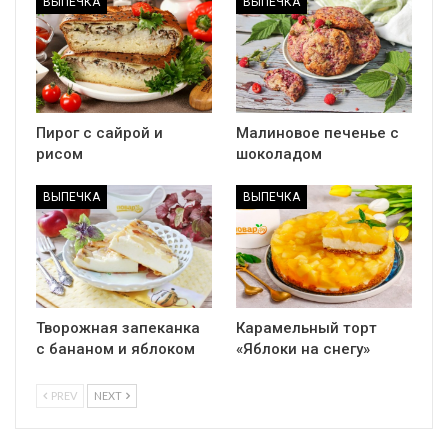
ВЫПЕЧКА
ВЫПЕЧКА
Пирог с сайрой и
Малиновое печенье с
рисом
шоколадом
ВЫПЕЧКА
ВЫПЕЧКА
Творожная запеканка
Карамельный торт
с бананом и яблоком
«Яблоки на снегу»
PREV
NEXT