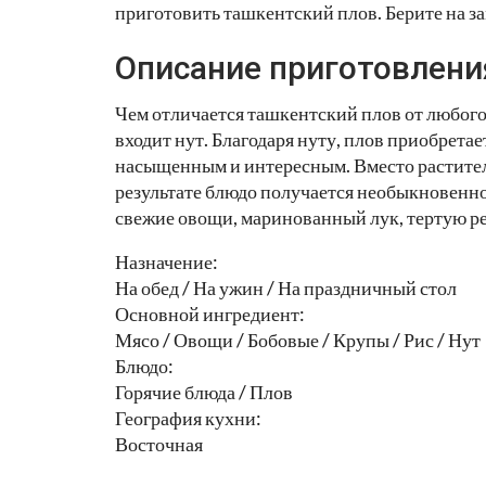
приготовить ташкентский плов. Берите на з
Описание приготовлени
Чем отличается ташкентский плов от любого д
входит нут. Благодаря нуту, плов приобретае
насыщенным и интересным. Вместо раститель
результате блюдо получается необыкновенн
свежие овощи, маринованный лук, тертую ре
Назначение:
На обед / На ужин / На праздничный стол
Основной ингредиент:
Мясо / Овощи / Бобовые / Крупы / Рис / Нут
Блюдо:
Горячие блюда / Плов
География кухни:
Восточная