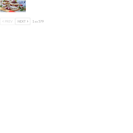
PREV
NEXT
1 из 579