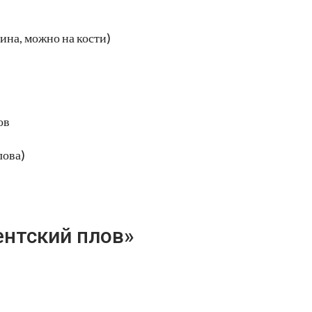
ина, можно на кости)
ов
лова)
ентский плов»