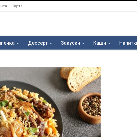
ента
Карта
печка
Дессерт
Закуски
Каши
Напитк