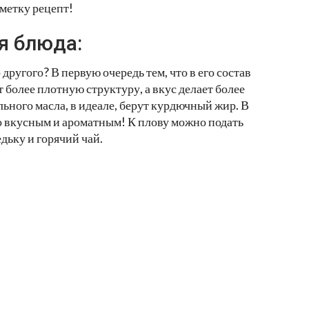
аметку рецепт!
я блюда:
ругого? В первую очередь тем, что в его состав
т более плотную структуру, а вкус делает более
ного масла, в идеале, берут курдючный жир. В
о вкусным и ароматным! К плову можно подать
дьку и горячий чай.