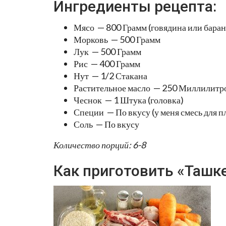
Ингредиенты рецепта:
Мясо — 800 Грамм (говядина или баран
Морковь — 500 Грамм
Лук — 500 Грамм
Рис — 400 Грамм
Нут — 1/2 Стакана
Растительное масло — 250 Миллилитр
Чеснок — 1 Штука (головка)
Специи — По вкусу (у меня смесь для п
Соль — По вкусу
Количество порций: 6-8
Как приготовить «Ташк