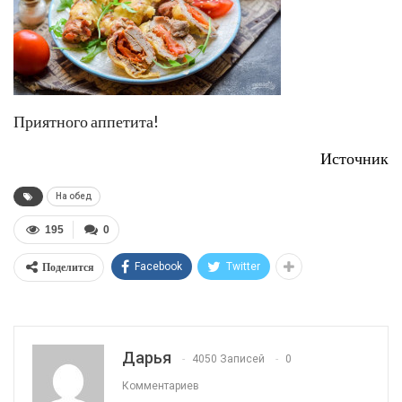
Приятного аппетита!
Источник
На обед
195
0
Поделится
Facebook
Twitter
Дарья
4050 Записей
0
Комментариев