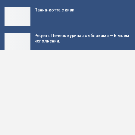
Панна-котта с киви
Рецепт: Печень куриная с яблоками — В моем
исполнении.
Творожная запеканка на манке с черешней
Пирог с крапивой и брынзой, пошаговый
рецепт с фото
Популярные категории