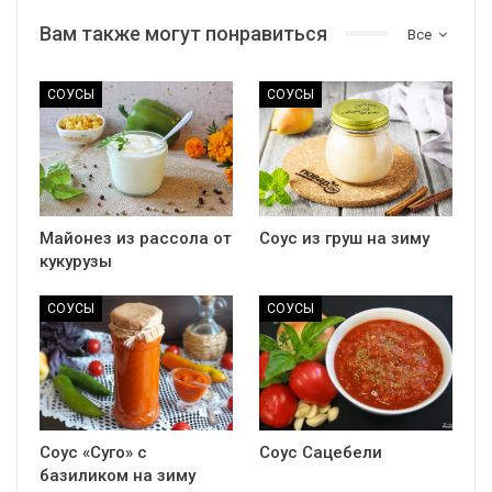
Вам также могут понравиться
Все
СОУСЫ
СОУСЫ
Майонез из рассола от
Соус из груш на зиму
кукурузы
СОУСЫ
СОУСЫ
Соус «Суго» с
Соус Сацебели
базиликом на зиму