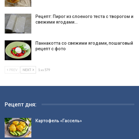
Рецепт: Пирог из слоеного теста с творогом и
свежими ягодами…
Паннакотта со свежими ягодами, пошаговый
рецепт с фото
PREV
NEXT
1 из 579
Рецепт дня:
Картофель «Гассель»