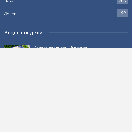
Первое
205
Дессерт
199
Рецепт недели:
Карась запеченный в соли
Диетический суп на курином бульоне
Стручковая фасоль с баклажанами на зиму
Яблоки запеченные в духовке со сметаной