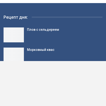
Рецепт дня:
Плов с сельдереем
Морковный квас
Рецепт: Овсяное молоко — с бананом и
медом
Пангасиус с сыром и овощами