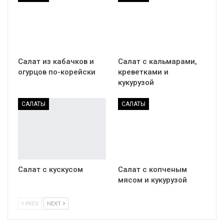
Салат из кабачков и
Салат с кальмарами,
огурцов по-корейски
креветками и
кукурузой
САЛАТЫ
САЛАТЫ
Салат с кускусом
Салат с копченым
мясом и кукурузой
PREV
NEXT