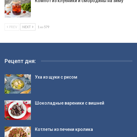
Компот из клубники и смородины на зиму
PREV
NEXT
1 из 579
Рецепт дня:
Уха из щуки с рисом
Шоколадные вареники с вишней
Котлеты из печени кролика