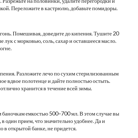
 Разрежьте на половинки, удалите перегородки и
мкой. Переложите в кастрюлю, добавьте помидоры.
гонь. Помешивая, доведите до кипения. Тушите 20
е лук с морковью, соль, сахар и оставшееся масло.
огне.
ипения. Разложите лечо по сухим стерилизованным
ое вдвое полотенце и дайте полностью остыть.
 отлично хранится в течение всей зимы.
 баночкам емкостью 500–700 мл. В этом случае вы
в один прием, что значительно удобнее. Да и
чо в открытой банке, не придется.