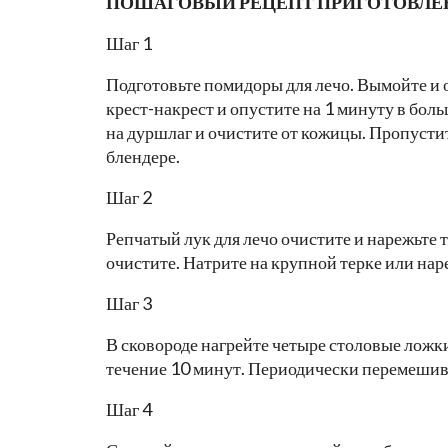
ПОШАГОВЫЙ РЕЦЕПТ ПРИГОТОВЛЕ
Шаг 1
Подготовьте помидоры для лечо. Вымойте и
крест-накрест и опустите на 1 минуту в бо
на дуршлаг и очистите от кожицы. Пропусти
блендере.
Шаг 2
Репчатый лук для лечо очистите и нарежьте
очистите. Натрите на крупной терке или на
Шаг 3
В сковороде нагрейте четыре столовые ложки
течение 10 минут. Периодически перемешив
Шаг 4