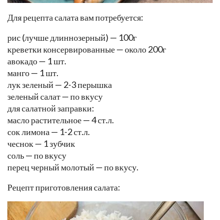
Для рецепта салата вам потребуется:
рис (лучше длиннозерный) — 100г
креветки консервированные — около 200г
авокадо — 1 шт.
манго — 1 шт.
лук зеленый — 2-3 перышка
зеленый салат — по вкусу
для салатной заправки:
масло растительное — 4 ст.л.
сок лимона — 1-2 ст.л.
чеснок — 1 зубчик
соль — по вкусу
перец черный молотый — по вкусу.
Рецепт приготовления салата: