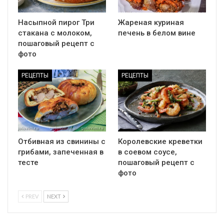
Насыпной пирог Три
Жареная куриная
стакана с молоком,
печень в белом вине
пошаговый рецепт с
фото
РЕЦЕПТЫ
РЕЦЕПТЫ
Отбивная из свинины с
Королевские креветки
грибами, запеченная в
в соевом соусе,
тесте
пошаговый рецепт с
фото
PREV
NEXT