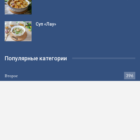
Суп «Лау»
Популярные категории
Второе
396
Выпечка
383
Салаты
337
Заготовки
334
Закуски
325
Напитки
264