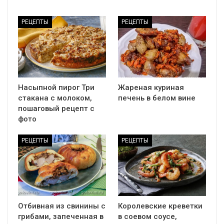
РЕЦЕПТЫ
РЕЦЕПТЫ
Насыпной пирог Три
Жареная куриная
стакана с молоком,
печень в белом вине
пошаговый рецепт с
фото
РЕЦЕПТЫ
РЕЦЕПТЫ
Отбивная из свинины с
Королевские креветки
грибами, запеченная в
в соевом соусе,