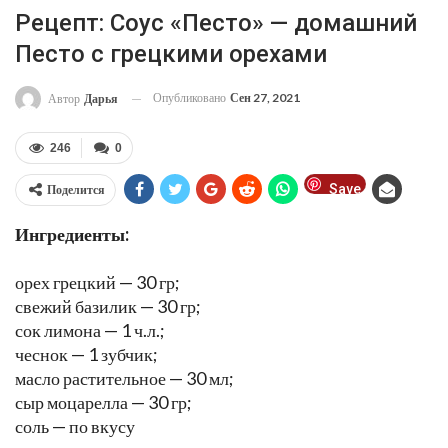
Рецепт: Соус «Песто» — домашний
Песто с грецкими орехами
Опубликовано
Сен 27, 2021
Автор
Дарья
246
0
Save
Поделится
Ингредиенты:
орех грецкий — 30 гр;
свежий базилик — 30 гр;
сок лимона — 1 ч.л.;
чеснок — 1 зубчик;
масло растительное — 30 мл;
сыр моцарелла — 30 гр;
соль — по вкусу