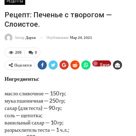
РЕЦЕПТЫ
Рецепт: Печенье с творогом —
Слоистое.
Опубликовано
Мар 24, 2021
Автор
Дарья
209
0
Save
Поделится
Ингредиенты:
масло сливочное — 150 гр;
мука пшеничная — 250 гр;
сахар (для теста) — 90 гр;
соль — щепотка;
ванильный сахар — 10 гр;
разрыхлитель теста — 1 ч.л.;