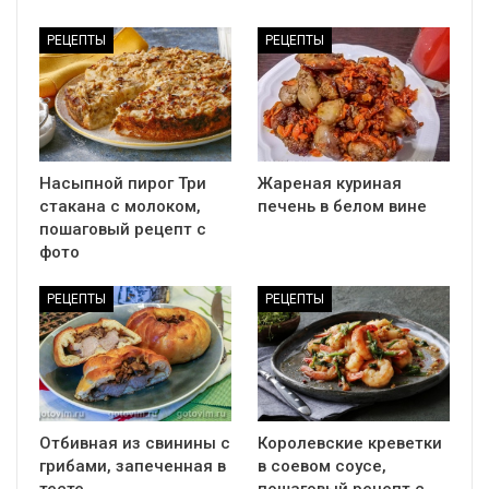
РЕЦЕПТЫ
РЕЦЕПТЫ
Насыпной пирог Три
Жареная куриная
стакана с молоком,
печень в белом вине
пошаговый рецепт с
фото
РЕЦЕПТЫ
РЕЦЕПТЫ
Отбивная из свинины с
Королевские креветки
грибами, запеченная в
в соевом соусе,
тесте
пошаговый рецепт с