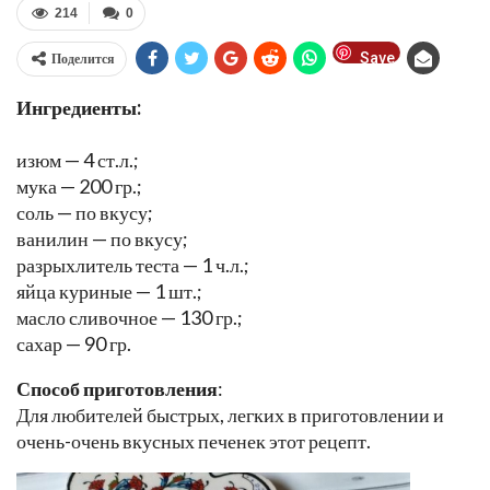
214
0
Save
Поделится
Ингредиенты:
изюм — 4 ст.л.;
мука — 200 гр.;
соль — по вкусу;
ванилин — по вкусу;
разрыхлитель теста — 1 ч.л.;
яйца куриные — 1 шт.;
масло сливочное — 130 гр.;
сахар — 90 гр.
Способ приготовления
:
Для любителей быстрых, легких в приготовлении и
очень-очень вкусных печенек этот рецепт.