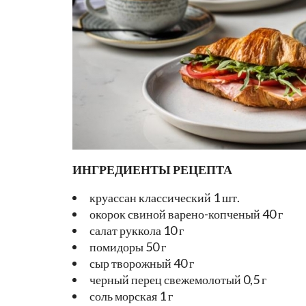
ИНГРЕДИЕНТЫ РЕЦЕПТА
круассан классический 1 шт.
окорок свиной варено-копченый 40 г
салат руккола 10 г
помидоры 50 г
сыр творожный 40 г
черный перец свежемолотый 0,5 г
соль морская 1 г