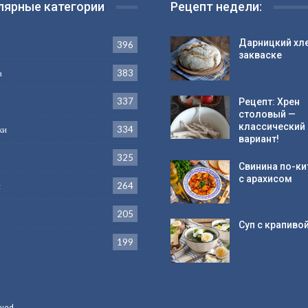
лярные категории
Рецепт недели:
Дарницкий хле
396
закваске
а
383
337
Рецепт: Хрен
столовый —
классический
ки
334
вариант!
325
Свинина по-ки
с арахисом
и
264
205
Суп с крапиво
199
ved.