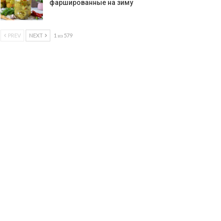
фаршированные на зиму
PREV
NEXT
1 из 579