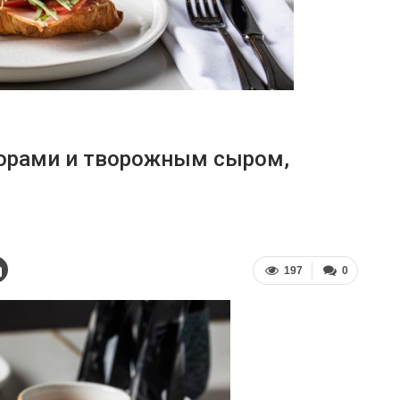
дорами и творожным сыром,
197
0