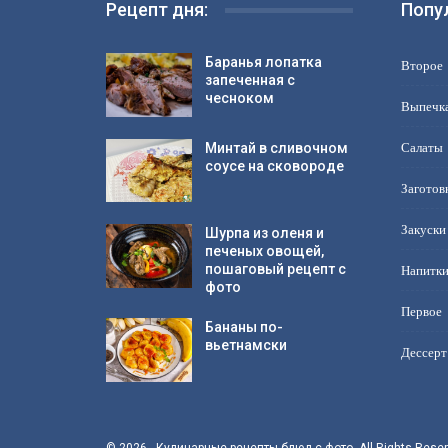
Рецепт дня:
Попу
Баранья лопатка
Второе
запеченная с
чесноком
Выпечк
Салаты
Минтай в сливочном
соусе на сковороде
Заготов
Закуски
Шурпа из оленя и
печеных овощей,
пошаговый рецепт с
Напитк
фото
Первое
Бананы по-
вьетнамски
Дессерт
© 2026 - Кулинарные рецепты блюд с фото. All Rights Reser