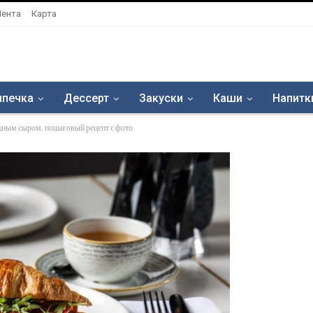
Лента
Карта
печка
Дессерт
Закуски
Каши
Напитк
жным сыром, пошаговый рецепт с фото