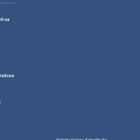
б на
тайски
й
Website Design:
BetterStudio