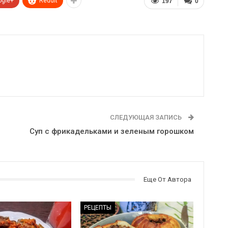
ogle+
ReddIt
197
0
СЛЕДУЮЩАЯ ЗАПИСЬ
Суп с фрикадельками и зеленым горошком
Еще От Автора
РЕЦЕПТЫ