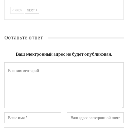
РЕЦЕПТЫ
РЕЦЕПТЫ
Отбивная из свинины с
Королевские креветки
грибами, запеченная в
в соевом соусе,
тесте
пошаговый рецепт с
фото
PREV
NEXT
Оставьте ответ
Ваш электронный адрес не будет опубликован.