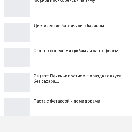
Интересное:
ПП салат из стручковой фасоли
Морковь по-корейски на зиму
Диетические батончики с бананом
Салат с солеными грибами и картофелем