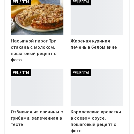
ЗАПИСЬ
Салат Быстрый,
пошаговый рецепт с
Рулетики из яйца,
фото
колбасы и сыра
Вам также могут понравиться
Все
РЕЦЕПТЫ
РЕЦЕПТЫ
Насыпной пирог Три
Жареная куриная
стакана с молоком,
печень в белом вине
пошаговый рецепт с
фото