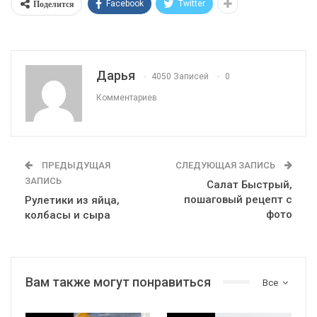
В середине каждого квадрата сделать надрезы крест-
накрест, не прорезая тесто до конца.
Выпекать Лембас в духовке, разогретой до 200
градусов в течение 15 минут.
Источник
187
0
Поделится
Facebook
Twitter
Дарья
4050 Записей
0
Комментариев
ПРЕДЫДУЩАЯ
СЛЕДУЮЩАЯ ЗАПИСЬ