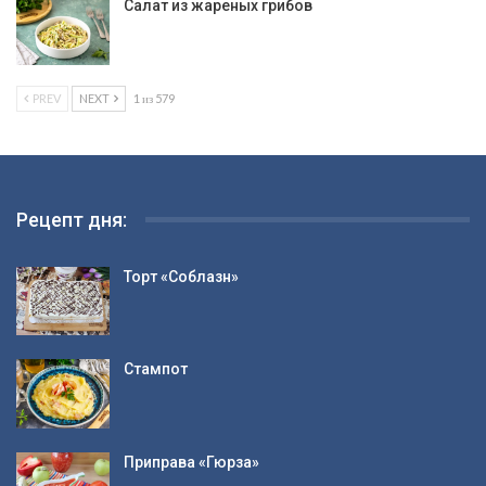
Салат из жареных грибов
PREV
NEXT
1 из 579
Рецепт дня:
Торт «Соблазн»
Стампот
Приправа «Гюрза»