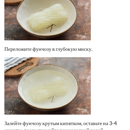
Переложите фунчозу в глубокую миску.
Залейте фунчозу крутым кипятком, оставьте на 3-4
минуты, после промойте под холодной водой.