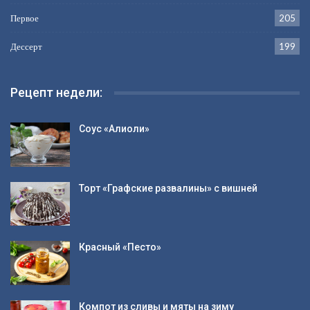
Первое
205
Дессерт
199
Рецепт недели:
Соус «Алиоли»
Торт «Графские развалины» с вишней
Красный «Песто»
Компот из сливы и мяты на зиму