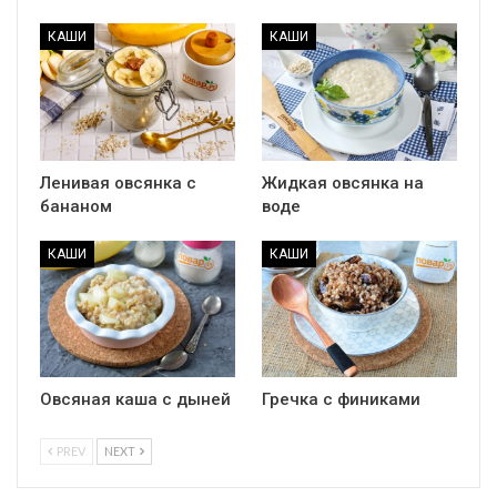
КАШИ
КАШИ
Ленивая овсянка с
Жидкая овсянка на
бананом
воде
КАШИ
КАШИ
Овсяная каша с дыней
Гречка с финиками
PREV
NEXT