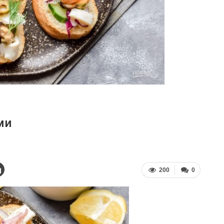
ми
200
0