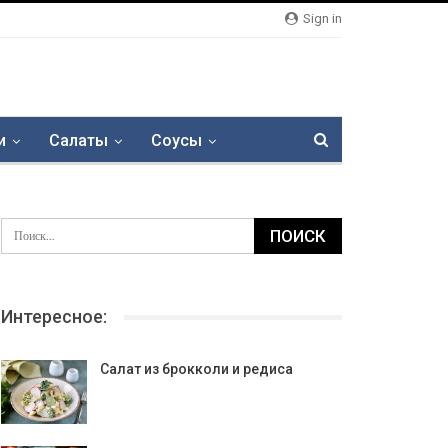
Sign in
и
Салаты
Соусы
Интересное:
Салат из брокколи и редиса