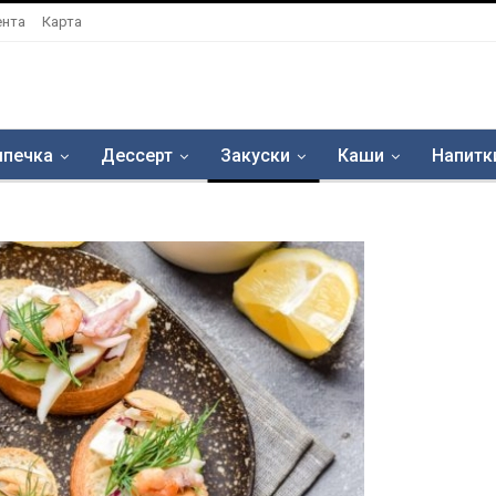
ента
Карта
печка
Дессерт
Закуски
Каши
Напитк