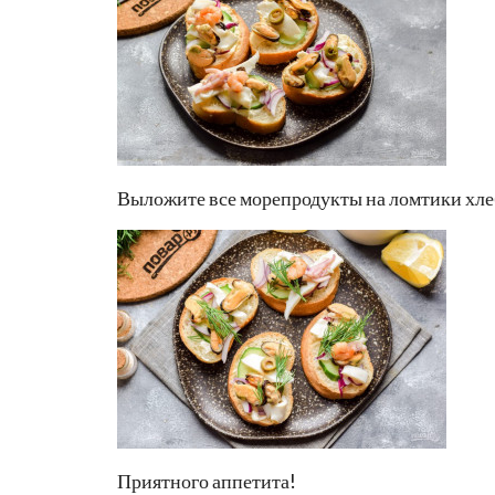
Выложите все морепродукты на ломтики хлеб
Приятного аппетита!