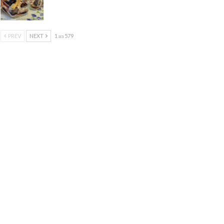
PREV
NEXT
1 из 579