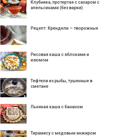
Клубника, протертая с сахаром с
апельсинами (без варки)
Рецепт: Крендели — творожные
Рисовая каша с яблоками и
изюмом
Тефтели из рыбы, тушенные в
сметане
Льняная каша с бананом
Тирамису с медовым инжиром