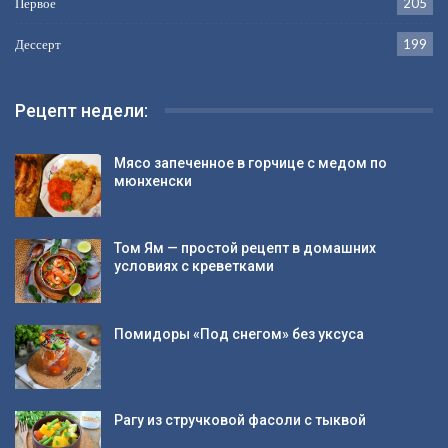
Первое
205
Дессерт
199
Рецепт недели:
Мясо запеченное в горчице с медом по
мюнхенски
Том Ям — простой рецепт в домашних
условиях с креветками
Помидоры «Под снегом» без уксуса
Рагу из стручковой фасоли с тыквой