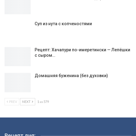
Суп из нута с копченостями
Рецепт: Хачапури по-имеретински — Лепёшки
с сыром…
Домашняя буженина (без духовки)
PREV
NEXT
1 из 579
Рецепт дня: