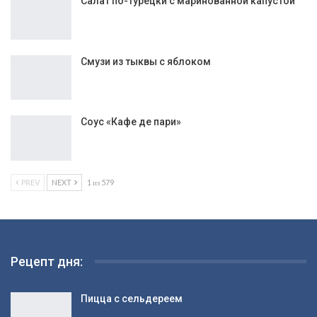
Салат по-турецки с маринованной капустой
Смузи из тыквы с яблоком
Соус «Кафе де пари»
PREV
NEXT
1 из 579
Рецепт дня:
Пицца с сельдереем