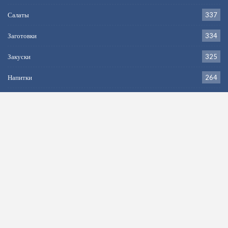
Салаты
337
Заготовки
334
Закуски
325
Напитки
264
Первое
205
Дессерт
199
Рецепт недели:
Ризотто с креветками
Cуп Харчо классический с рисом, пошаговый