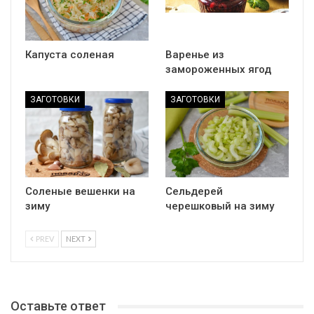
Капуста соленая
Варенье из
замороженных ягод
ЗАГОТОВКИ
ЗАГОТОВКИ
Соленые вешенки на
Сельдерей
зиму
черешковый на зиму
PREV
NEXT
Оставьте ответ