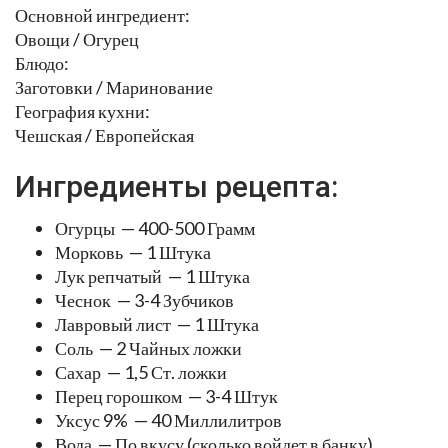
Основной ингредиент:
Овощи / Огурец
Блюдо:
Заготовки / Маринование
География кухни:
Чешская / Европейская
Ингредиенты рецепта:
Огурцы — 400-500 Грамм
Морковь — 1 Штука
Лук репчатый — 1 Штука
Чеснок — 3-4 Зубчиков
Лавровый лист — 1 Штука
Соль — 2 Чайных ложки
Сахар — 1,5 Ст. ложки
Перец горошком — 3-4 Штук
Уксус 9% — 40 Миллилитров
Вода — По вкусу (сколько войдет в банку)