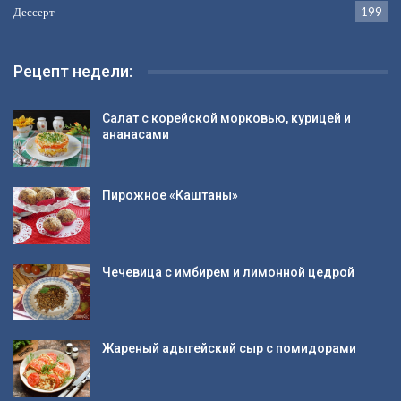
Дессерт
199
Рецепт недели:
Салат с корейской морковью, курицей и
ананасами
Пирожное «Каштаны»
Чечевица с имбирем и лимонной цедрой
Жареный адыгейский сыр с помидорами