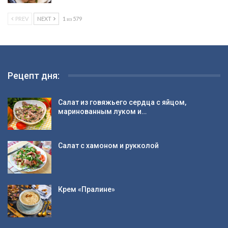
PREV
NEXT
1 из 579
Рецепт дня:
Салат из говяжьего сердца с яйцом,
маринованным луком и…
Салат с хамоном и рукколой
Крем «Пралине»