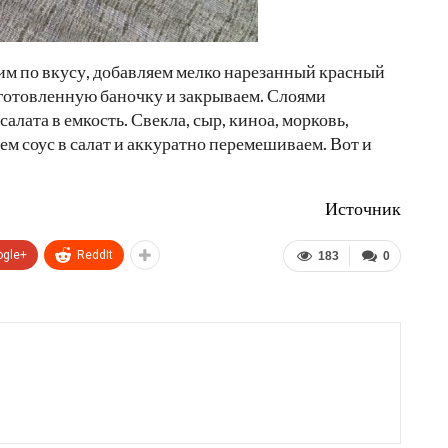
чим по вкусу, добавляем мелко нарезанный красный
одготовленную баночку и закрываем. Слоями
лата в емкость. Свекла, сыр, киноа, морковь,
ем соус в салат и аккуратно перемешиваем. Вот и
Источник
ogle+
ReddIt
183
0