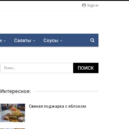
Sign in
и
Салаты
Соусы
Интересное:
Свиная поджарка с яблоком