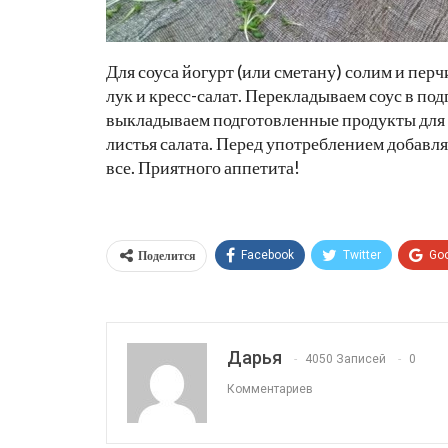
Для соуса йогурт (или сметану) солим и пер
лук и кресс-салат. Перекладываем соус в п
выкладываем подготовленные продукты для са
листья салата. Перед употреблением добавля
все. Приятного аппетита!
Поделится
Facebook
Twitter
Go
Дарья
4050 Записей
0
Комментариев