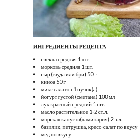
ИНГРЕДИЕНТЫ РЕЦЕПТА
свекла средняя 1 шт.
морковь средняя 1 шт.
сыр (гауда или бри) 50 г
киноа 50 г
микс салатов 1 пучок(а)
йогурт густой (сметана) 100 мл
лук красный средний 1 шт.
масло растительное 1-2 ст.л.
морская капуста(ламинария) 2 ч.л.
базилик, петрушка, кресс-салат по вкусу
мед по вкусу