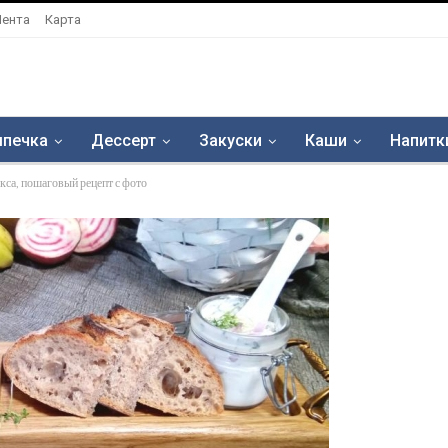
Лента
Карта
печка
Дессерт
Закуски
Каши
Напитк
окса, пошаговый рецепт с фото