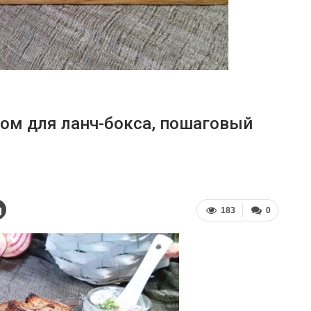
ром для ланч-бокса, пошаговый
183
0