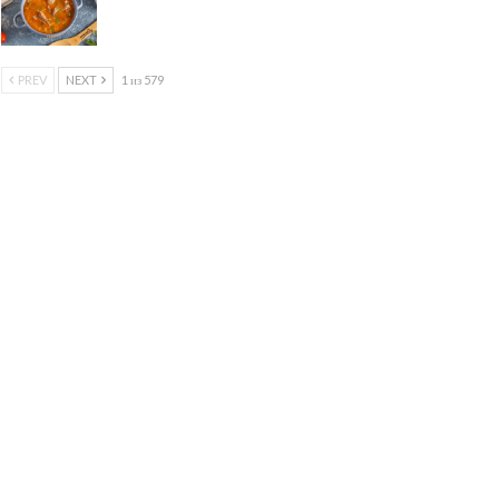
PREV
NEXT
1 из 579