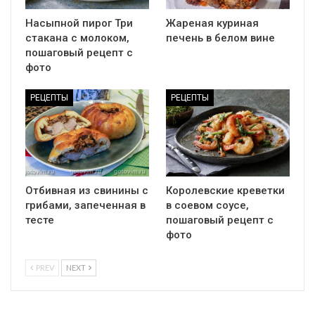
Насыпной пирог Три
Жареная куриная
стакана с молоком,
печень в белом вине
пошаговый рецепт с
фото
РЕЦЕПТЫ
РЕЦЕПТЫ
Отбивная из свинины с
Королевские креветки
грибами, запеченная в
в соевом соусе,
тесте
пошаговый рецепт с
фото
PREV
NEXT