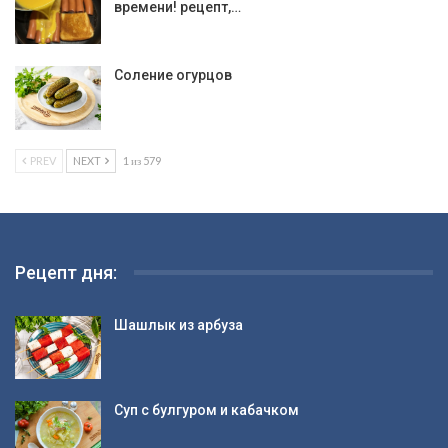
времени! рецепт,…
Соление огурцов
PREV
NEXT
1 из 579
Рецепт дня:
Шашлык из арбуза
Суп с булгуром и кабачком