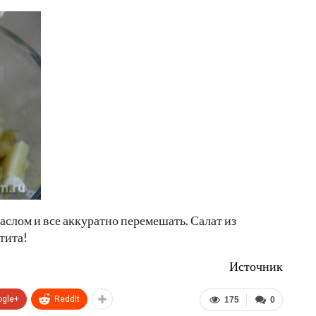
слом и все аккуратно перемешать. Салат из
тита!
Источник
ogle+
ReddIt
175
0