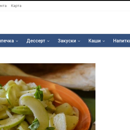
ента
Карта
печка
Дессерт
Закуски
Каши
Напитк