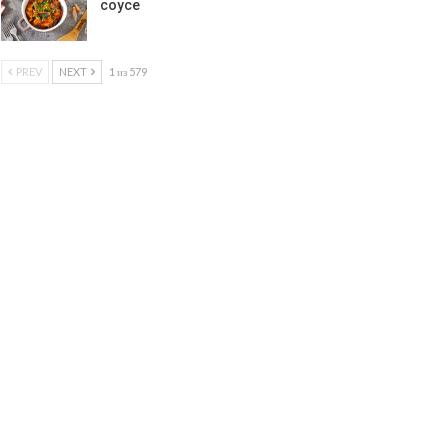
соусе
PREV
NEXT
1 из 579