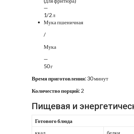
(для фритюра)
—
1/2 л
Мука пшеничная
/
Мука
—
50 г
Время приготовления:
30 минут
Количество порций:
2
Пищевая и энергетичес
Готового блюда
ккал
белки