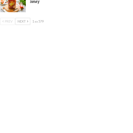
зиму
PREV
NEXT
1 из 579