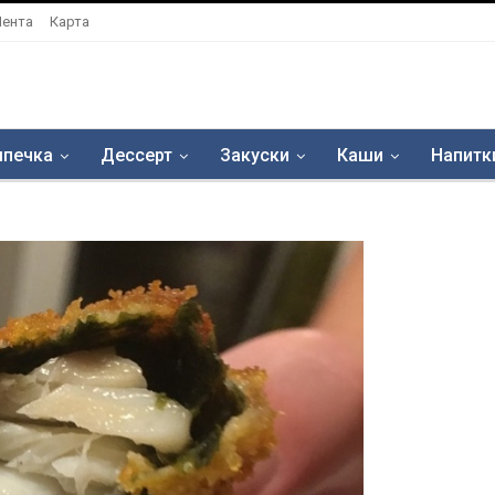
Лента
Карта
печка
Дессерт
Закуски
Каши
Напитк