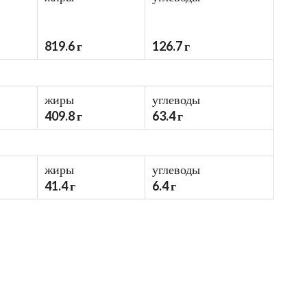
819.6 г
126.7 г
жиры
углеводы
409.8 г
63.4 г
жиры
углеводы
41.4 г
6.4 г