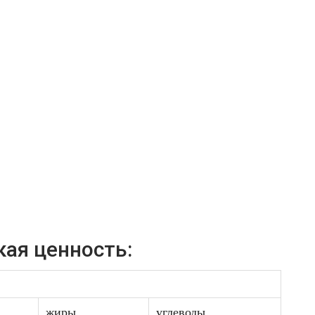
кая ценность:
жиры
углеводы