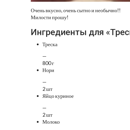
Очень вкусно, очень сытно и необычно!!
Милости прошу!
Ингредиенты для «Треск
Треска
—
800 г
Нори
—
2 шт
Яйцо куриное
—
2 шт
Молоко