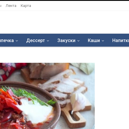
ы
Лента
Карта
печка
Дессерт
Закуски
Каши
Напитк