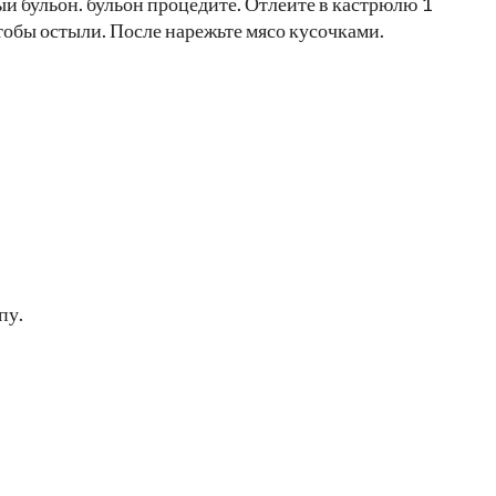
ый бульон. бульон процедите. Отлейте в кастрюлю 1
чтобы остыли. После нарежьте мясо кусочками.
пу.