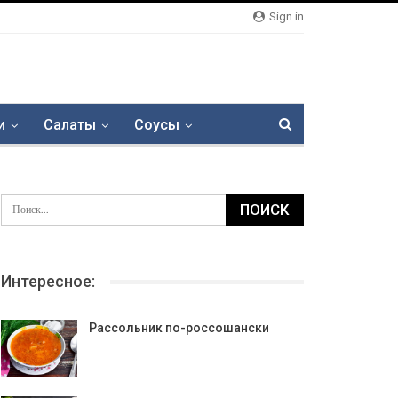
Sign in
и
Салаты
Соусы
Интересное:
Рассольник по-россошански