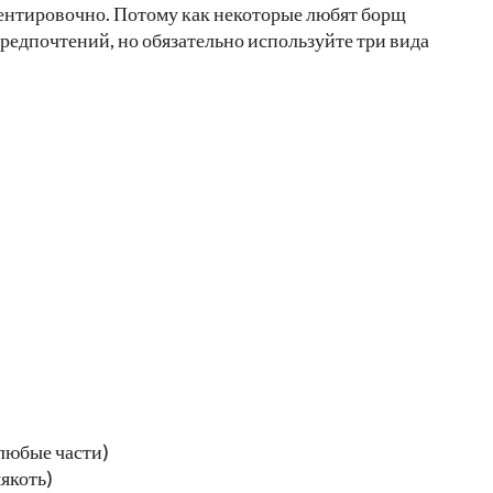
ентировочно. Потому как некоторые любят борщ
 предпочтений, но обязательно используйте три вида
любые части)
якоть)