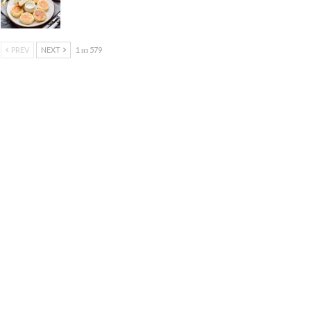
PREV
NEXT
1 из 579