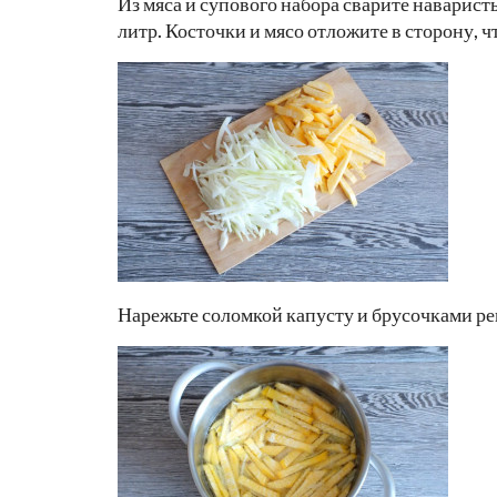
Из мяса и супового набора сварите наварист
литр. Косточки и мясо отложите в сторону, 
Нарежьте соломкой капусту и брусочками ре