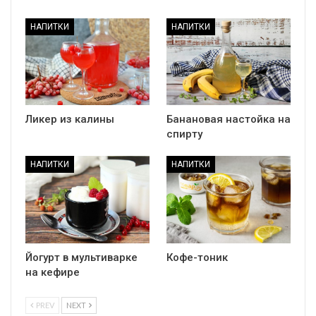
НАПИТКИ
НАПИТКИ
Ликер из калины
Банановая настойка на
спирту
НАПИТКИ
НАПИТКИ
Йогурт в мультиварке
Кофе-тоник
на кефире
PREV
NEXT