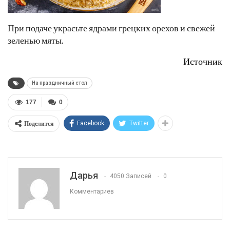
При подаче украсьте ядрами грецких орехов и свежей
зеленью мяты.
Источник
На праздничный стол
177
0
Поделится
Facebook
Twitter
Дарья
4050 Записей
0
Комментариев