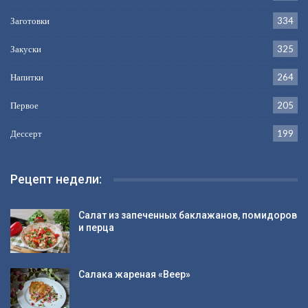
Заготовки
334
Закуски
325
Напитки
264
Первое
205
Дессерт
199
Рецепт недели:
Салат из запеченных баклажанов, помидоров
и перца
Салака жареная «Веер»