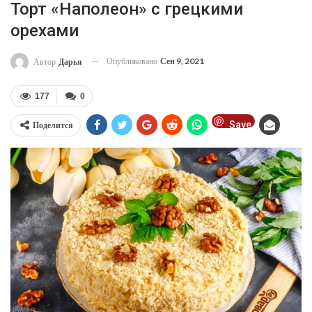
Торт «Наполеон» с грецкими
орехами
Опубликовано
Сен 9, 2021
Автор
Дарья
177
0
Save
Поделится