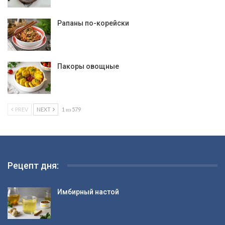
Рапаны по-корейски
Пакоры овощные
PREV
NEXT
1 из 579
Рецепт дня:
Имбирный настой