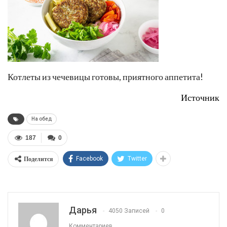
Котлеты из чечевицы готовы, приятного аппетита!
Источник
На обед
187
0
Поделится
Facebook
Twitter
Дарья
4050 Записей
0
Комментариев