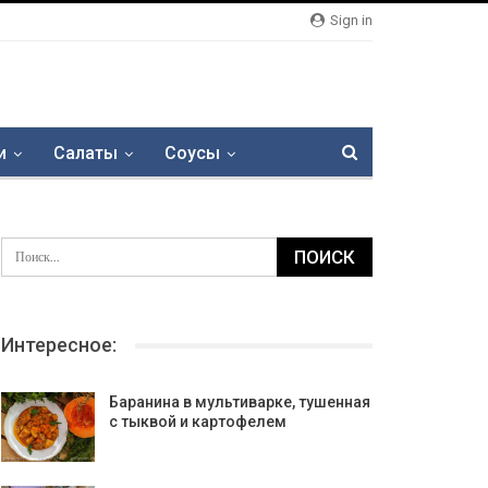
Sign in
и
Салаты
Соусы
Интересное:
Баранина в мультиварке, тушенная
с тыквой и картофелем