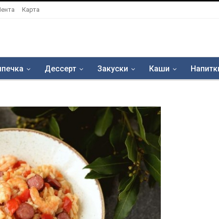
Лента
Карта
печка
Дессерт
Закуски
Каши
Напитк