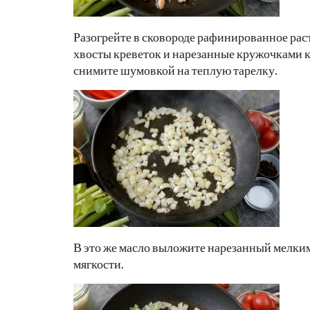
Разогрейте в сковороде рафинированное рас
хвосты креветок и нарезанные кружочками к
снимите шумовкой на теплую тарелку.
В это же масло выложите нарезанный мелким
мягкости.