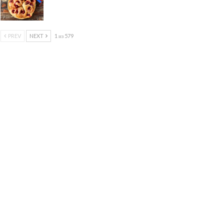
PREV
NEXT
1 из 579