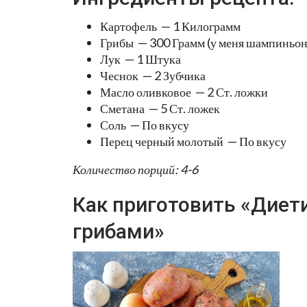
Картофель — 1 Килограмм
Грибы — 300 Грамм (у меня шампиньо
Лук — 1 Штука
Чеснок — 2 Зубчика
Масло оливковое — 2 Ст. ложки
Сметана — 5 Ст. ложек
Соль — По вкусу
Перец черный молотый — По вкусу
Количество порций: 4-6
Как приготовить «Диет
грибами»