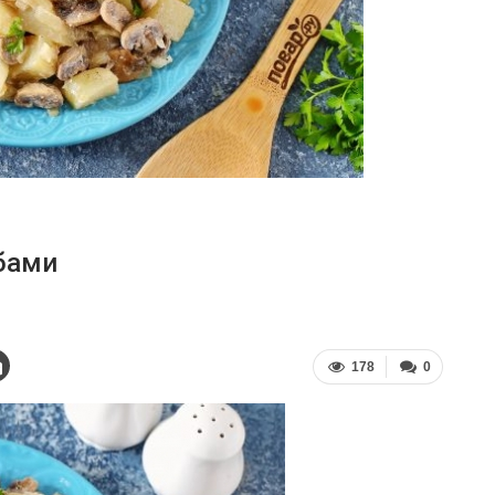
бами
178
0