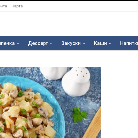
ента
Карта
печка
Дессерт
Закуски
Каши
Напитк