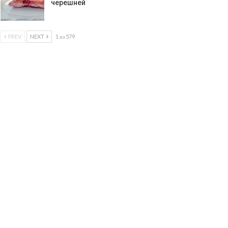
черешней
PREV
NEXT
1 из 579