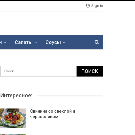
Sign in
и
Салаты
Соусы
Интересное:
Свинина со свеклой и
черносливом