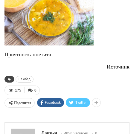
Приятного аппетита!
Источник
На обед
175
0
Поделится
Facebook
Twitter
Дарья
4050 Записей
0